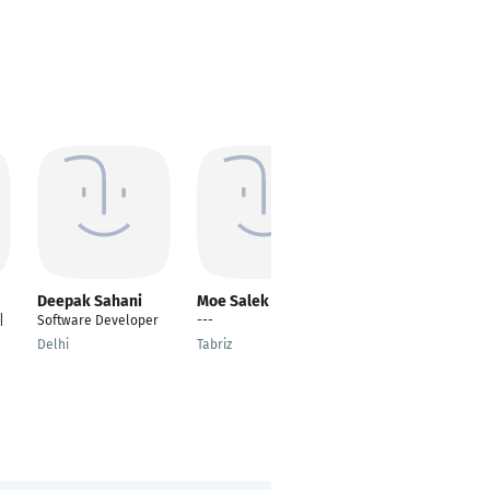
Deepak Sahani
Moe Salek
Jehangir Khan
|
Software Developer
---
DevOps Engineer
Delhi
Tabriz
Berlin