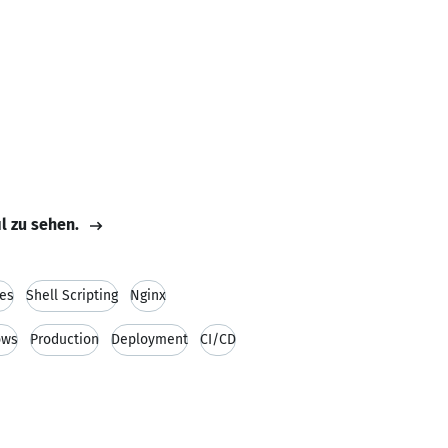
il zu sehen.
es
Shell Scripting
Nginx
ows
Production
Deployment
CI/CD