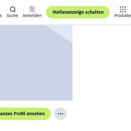
Stellenanzeige schalten
ts
Suche
Anmelden
Produkte
anzes Profil ansehen