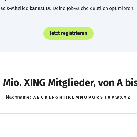
asis-Mitglied kannst Du Deine Job-Suche deutlich optimieren.
Jetzt registrieren
 Mio. XING Mitglieder, von A bi
Nachname:
A
B
C
D
E
F
G
H
I
J
K
L
M
N
O
P
Q
R
S
T
U
V
W
X
Y
Z