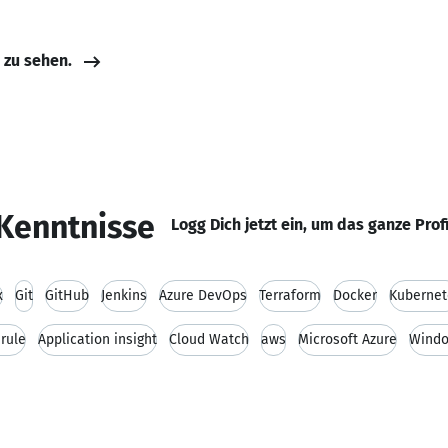
e zu sehen.
Kenntnisse
Logg Dich jetzt ein, um das ganze Prof
x
Git
GitHub
Jenkins
Azure DevOps
Terraform
Docker
Kubernet
rule
Application insight
Cloud Watch
aws
Microsoft Azure
Wind