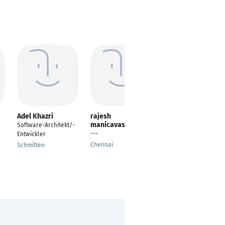
Adel Khazri
rajesh
Sreekanth
manicavasagam
Dheerendranath
Software-Architekt/-
---
Senior Software
Entwickler
Developer
Chennai
Schmitten
Kuala Lumpur