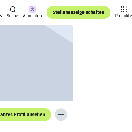
Stellenanzeige schalten
ts
Suche
Anmelden
Produkte
anzes Profil ansehen