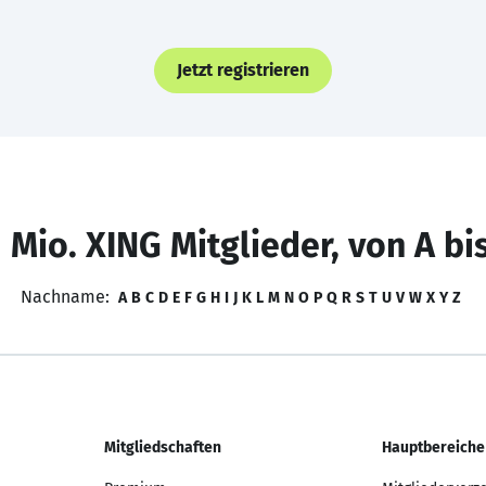
Jetzt registrieren
 Mio. XING Mitglieder, von A bi
Nachname:
A
B
C
D
E
F
G
H
I
J
K
L
M
N
O
P
Q
R
S
T
U
V
W
X
Y
Z
Mitgliedschaften
Hauptbereiche