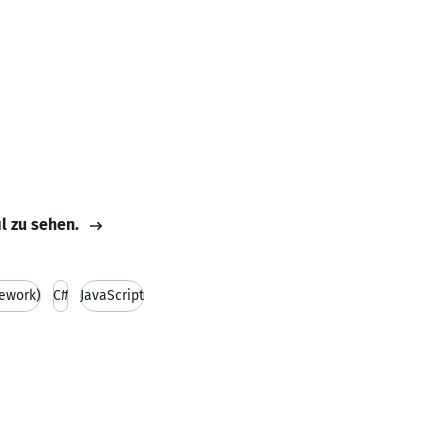
il zu sehen.
mework)
C#
JavaScript