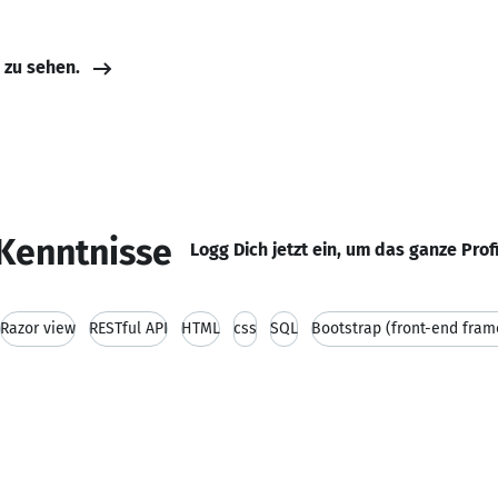
e zu sehen.
Kenntnisse
Logg Dich jetzt ein, um das ganze Prof
Razor view
RESTful API
HTML
css
SQL
Bootstrap (front-end fra