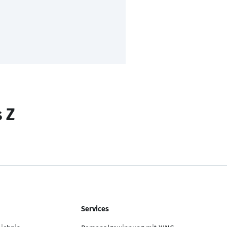
s Z
Services