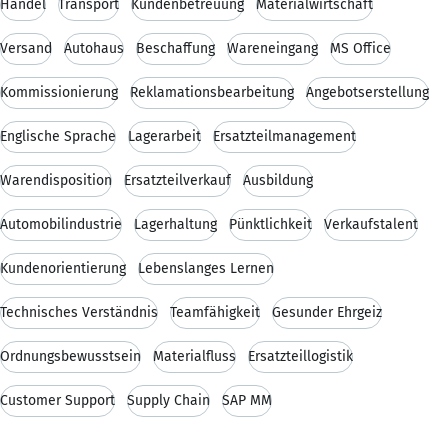
Handel
Transport
Kundenbetreuung
Materialwirtschaft
Versand
Autohaus
Beschaffung
Wareneingang
MS Office
Kommissionierung
Reklamationsbearbeitung
Angebotserstellung
Englische Sprache
Lagerarbeit
Ersatzteilmanagement
Warendisposition
Ersatzteilverkauf
Ausbildung
Automobilindustrie
Lagerhaltung
Pünktlichkeit
Verkaufstalent
Kundenorientierung
Lebenslanges Lernen
Technisches Verständnis
Teamfähigkeit
Gesunder Ehrgeiz
Ordnungsbewusstsein
Materialfluss
Ersatzteillogistik
Customer Support
Supply Chain
SAP MM