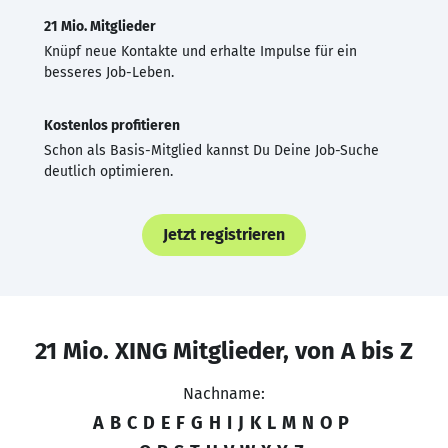
21 Mio. Mitglieder
Knüpf neue Kontakte und erhalte Impulse für ein
besseres Job-Leben.
Kostenlos profitieren
Schon als Basis-Mitglied kannst Du Deine Job-Suche
deutlich optimieren.
Jetzt registrieren
21 Mio. XING Mitglieder, von A bis Z
Nachname:
A
B
C
D
E
F
G
H
I
J
K
L
M
N
O
P