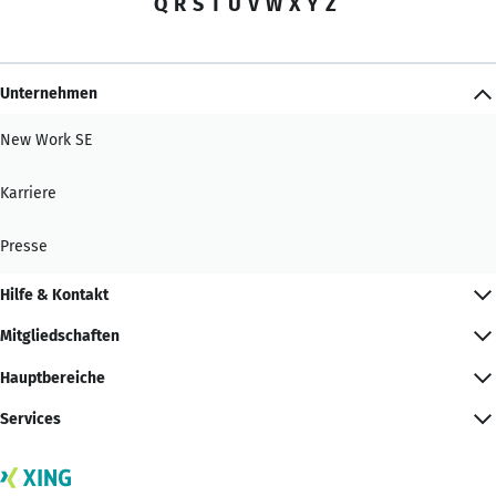
Q
R
S
T
U
V
W
X
Y
Z
Unternehmen
New Work SE
Karriere
Presse
Hilfe & Kontakt
Mitgliedschaften
Hauptbereiche
Services