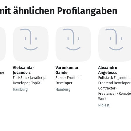
mit ähnlichen Profilangaben
Aleksandar
Varunkumar
Alexandru
Jovanovic
Gande
Angelescu
per
Full-Stack JavaScript
Senior Frontend
Fullstack Engineer ·
Developer, TopTal
Developer
Frontend Developer 
Contractor ·
Hamburg
Hamburg
Freelancer · Remote
Work
Ploieşti