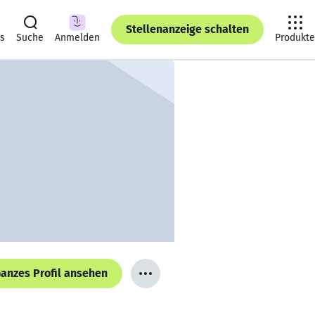
Stellenanzeige schalten
ts
Suche
Anmelden
Produkte
anzes Profil ansehen