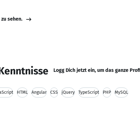
e zu sehen.
Kenntnisse
Logg Dich jetzt ein, um das ganze Prof
aScript
HTML
Angular
CSS
jQuery
TypeScript
PHP
MySQL