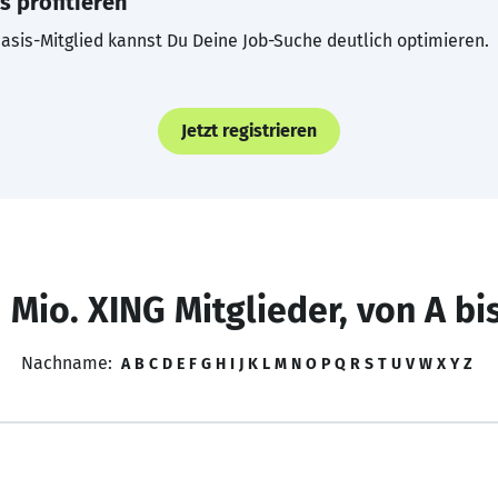
s profitieren
asis-Mitglied kannst Du Deine Job-Suche deutlich optimieren.
Jetzt registrieren
 Mio. XING Mitglieder, von A bi
Nachname:
A
B
C
D
E
F
G
H
I
J
K
L
M
N
O
P
Q
R
S
T
U
V
W
X
Y
Z