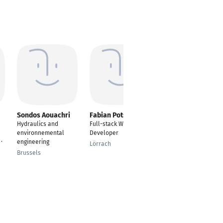
Sondos Aouachri
Fabian Potschies
Andreas Frenk
Hydraulics and
Full-stack Web
Business informatics
environnemental
Developer
Münster
·
engineering
Lörrach
Brussels