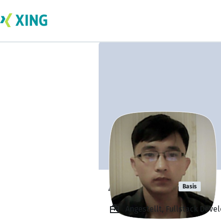
Akio Miura
Basis
Angestellt, Fullstack Deve