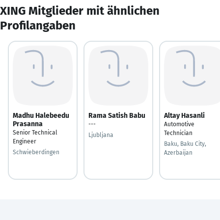
XING Mitglieder mit ähnlichen
Profilangaben
Madhu Halebeedu
Rama Satish Babu
Altay Hasanli
Prasanna
---
Automotive
Senior Technical
Technician
Ljubljana
Engineer
Baku, Baku City,
Schwieberdingen
Azerbaijan