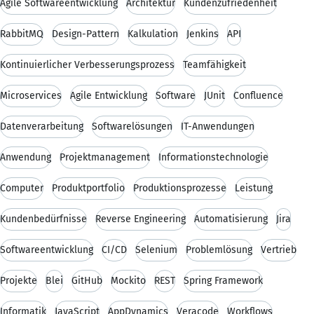
Agile Softwareentwicklung
Architektur
Kundenzufriedenheit
RabbitMQ
Design-Pattern
Kalkulation
Jenkins
API
Kontinuierlicher Verbesserungsprozess
Teamfähigkeit
Microservices
Agile Entwicklung
Software
JUnit
Confluence
Datenverarbeitung
Softwarelösungen
IT-Anwendungen
Anwendung
Projektmanagement
Informationstechnologie
Computer
Produktportfolio
Produktionsprozesse
Leistung
Kundenbedürfnisse
Reverse Engineering
Automatisierung
Jira
Softwareentwicklung
CI/CD
Selenium
Problemlösung
Vertrieb
Projekte
Blei
GitHub
Mockito
REST
Spring Framework
Informatik
JavaScript
AppDynamics
Veracode
Workflows