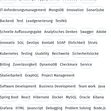
IT-Anforderungsmanagement
MongoDB
Innovation
SonarQube
Backend
Test
Leadgenerierung
TestNG
Schnelle Auffassungsgabe
Analytisches Denken
Swagger
Adobe
innovativ
SQL
DevOps
Kontakt
SOAP
Ehrlichkeit
Struts
Kubernetes
Testing
Usability
Reichweite
Sicherheitslücke
Billing
Zuverlässigkeit
DynamoDB
Checkmarx
Service
Skalierbarkeit
GraphQL
Project Management
Software Development
Business Development
Team work
Java
Spring Boot
React
Hibernate
Docker
MySQL
Oracle
Kibana
Grafana
HTML
Javascript
Debugging
Problem Solving
Node.js