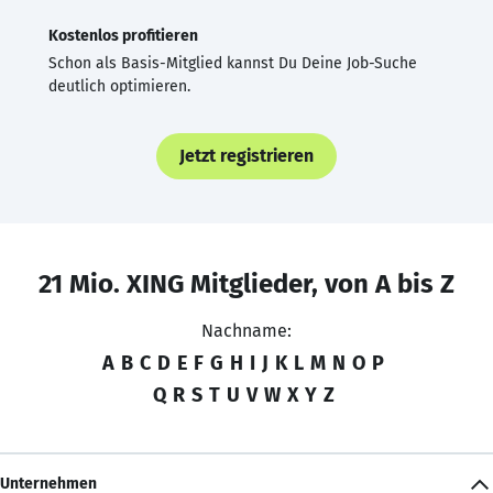
Kostenlos profitieren
Schon als Basis-Mitglied kannst Du Deine Job-Suche
deutlich optimieren.
Jetzt registrieren
21 Mio. XING Mitglieder, von A bis Z
Nachname:
A
B
C
D
E
F
G
H
I
J
K
L
M
N
O
P
Q
R
S
T
U
V
W
X
Y
Z
Unternehmen