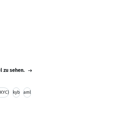
il zu sehen.
(KYC)
kyb
aml