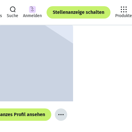
Stellenanzeige schalten
ts
Suche
Anmelden
Produkte
anzes Profil ansehen