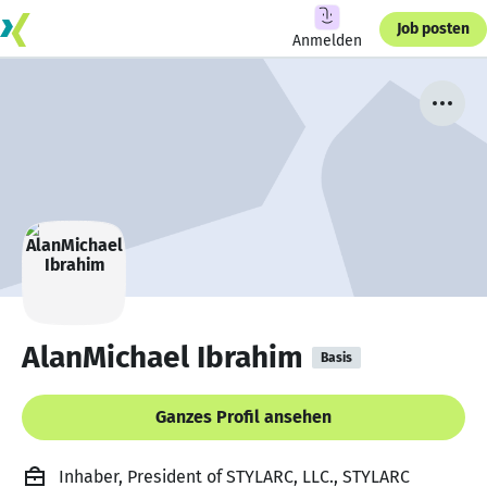
Job posten
Anmelden
AlanMichael Ibrahim
Basis
Ganzes Profil ansehen
Inhaber, President of STYLARC, LLC., STYLARC