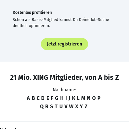
Kostenlos profitieren
Schon als Basis-Mitglied kannst Du Deine Job-Suche
deutlich optimieren.
Jetzt registrieren
21 Mio. XING Mitglieder, von A bis Z
Nachname:
A
B
C
D
E
F
G
H
I
J
K
L
M
N
O
P
Q
R
S
T
U
V
W
X
Y
Z