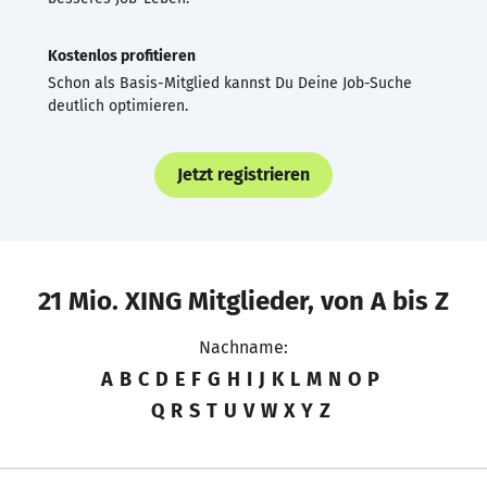
Kostenlos profitieren
Schon als Basis-Mitglied kannst Du Deine Job-Suche
deutlich optimieren.
Jetzt registrieren
21 Mio. XING Mitglieder, von A bis Z
Nachname:
A
B
C
D
E
F
G
H
I
J
K
L
M
N
O
P
Q
R
S
T
U
V
W
X
Y
Z