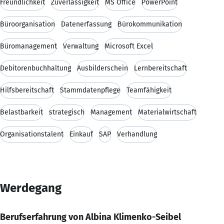
Freundlichkeit
Zuverlässigkeit
MS Office
PowerPoint
Büroorganisation
Datenerfassung
Bürokommunikation
Büromanagement
Verwaltung
Microsoft Excel
Debitorenbuchhaltung
Ausbilderschein
Lernbereitschaft
Hilfsbereitschaft
Stammdatenpflege
Teamfähigkeit
Belastbarkeit
strategisch
Management
Materialwirtschaft
Organisationstalent
Einkauf
SAP
Verhandlung
Werdegang
Berufserfahrung von Albina Klimenko-Seibel