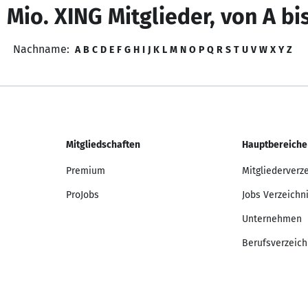
 Mio. XING Mitglieder, von A bi
Nachname:
A
B
C
D
E
F
G
H
I
J
K
L
M
N
O
P
Q
R
S
T
U
V
W
X
Y
Z
Mitgliedschaften
Hauptbereiche
Premium
Mitgliederverz
ProJobs
Jobs Verzeichn
Unternehmen
Berufsverzeich