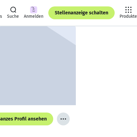
Stellenanzeige schalten
ts
Suche
Anmelden
Produkte
anzes Profil ansehen