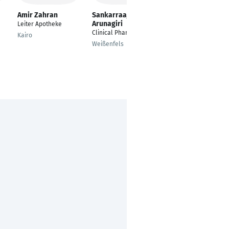
Amir Zahran
Sankarraaja
Anne Dümichen
Arunagiri
Leiter Apotheke
Apothekerin
Clinical Pharmacist
Kairo
Berlin
Weißenfels