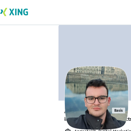
Albion Muça
Basis
is looking for freelance project