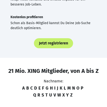
besseres Job-Leben.
Kostenlos profitieren
Schon als Basis-Mitglied kannst Du Deine Job-Suche
deutlich optimieren.
Jetzt registrieren
21 Mio. XING Mitglieder, von A bis Z
Nachname:
A
B
C
D
E
F
G
H
I
J
K
L
M
N
O
P
Q
R
S
T
U
V
W
X
Y
Z