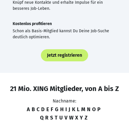
Knüpf neue Kontakte und erhalte Impulse für ein
besseres Job-Leben.
Kostenlos profitieren
Schon als Basis-Mitglied kannst Du Deine Job-Suche
deutlich optimieren.
Jetzt registrieren
21 Mio. XING Mitglieder, von A bis Z
Nachname:
A
B
C
D
E
F
G
H
I
J
K
L
M
N
O
P
Q
R
S
T
U
V
W
X
Y
Z