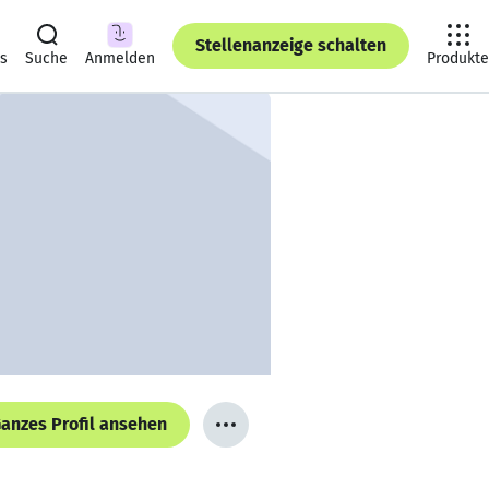
Stellenanzeige schalten
ts
Suche
Anmelden
Produkte
anzes Profil ansehen