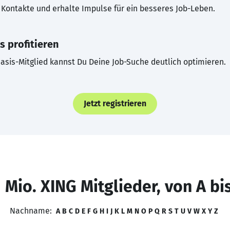
Kontakte und erhalte Impulse für ein besseres Job-Leben.
s profitieren
asis-Mitglied kannst Du Deine Job-Suche deutlich optimieren.
Jetzt registrieren
 Mio. XING Mitglieder, von A bi
Nachname:
A
B
C
D
E
F
G
H
I
J
K
L
M
N
O
P
Q
R
S
T
U
V
W
X
Y
Z