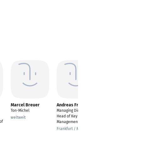
Marcel Breuer
Andreas Franz
Arno Schäfer
Ton-Michel
Managing Director,
Kommunikatør
Head of Key Account
weltweit
Koblenz
of
Management
Frankfurt / Main