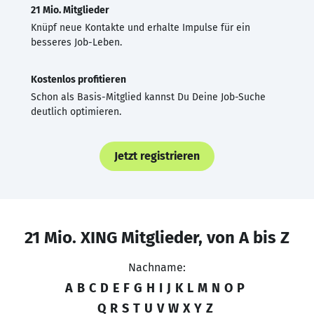
21 Mio. Mitglieder
Knüpf neue Kontakte und erhalte Impulse für ein
besseres Job-Leben.
Kostenlos profitieren
Schon als Basis-Mitglied kannst Du Deine Job-Suche
deutlich optimieren.
Jetzt registrieren
21 Mio. XING Mitglieder, von A bis Z
Nachname:
A
B
C
D
E
F
G
H
I
J
K
L
M
N
O
P
Q
R
S
T
U
V
W
X
Y
Z