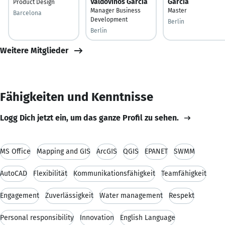
Valdovinos Garcia
Garcia
Product Design
Manager Business
Master
Barcelona
Development
Berlin
Berlin
Weitere Mitglieder
Fähigkeiten und Kenntnisse
Logg Dich jetzt ein, um das ganze Profil zu sehen.
MS Office
Mapping and GIS
ArcGIS
QGIS
EPANET
SWMM
AutoCAD
Flexibilität
Kommunikationsfähigkeit
Teamfähigkeit
Engagement
Zuverlässigkeit
Water management
Respekt
Personal responsibility
Innovation
English Language