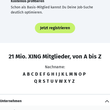
Kostenlos profitieren
Schon als Basis-Mitglied kannst Du Deine Job-Suche
deutlich optimieren.
Jetzt registrieren
21 Mio. XING Mitglieder, von A bis Z
Nachname:
A
B
C
D
E
F
G
H
I
J
K
L
M
N
O
P
Q
R
S
T
U
V
W
X
Y
Z
Unternehmen