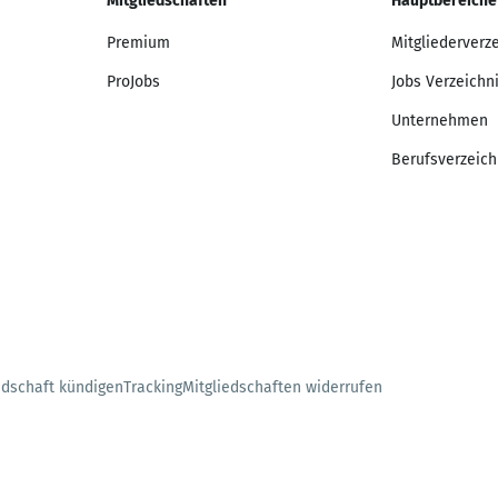
Mitgliedschaften
Hauptbereiche
Premium
Mitgliederverz
ProJobs
Jobs Verzeichn
Unternehmen
Berufsverzeich
edschaft kündigen
Tracking
Mitgliedschaften widerrufen