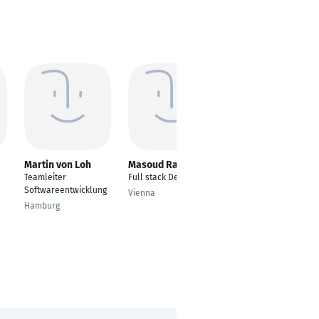
Martin von Loh
Masoud Rahimi
Khoa Nguyen
Teamleiter
Full stack Developer
Solution Architect
Softwareentwicklung
Vienna
Ho Chi Minh City
Hamburg