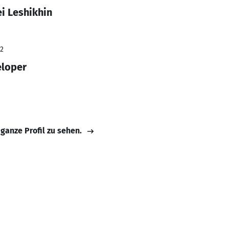
i Leshikhin
22
eloper
 ganze Profil zu sehen.