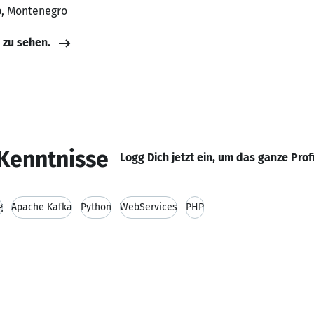
o
, Montenegro
e zu sehen.
Kenntnisse
Logg Dich jetzt ein, um das ganze Prof
g
Apache Kafka
Python
WebServices
PHP