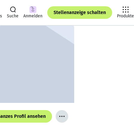
Stellenanzeige schalten
ts
Suche
Anmelden
Produkte
anzes Profil ansehen