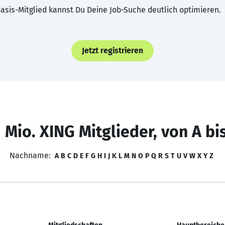
asis-Mitglied kannst Du Deine Job-Suche deutlich optimieren.
Jetzt registrieren
 Mio. XING Mitglieder, von A bi
Nachname:
A
B
C
D
E
F
G
H
I
J
K
L
M
N
O
P
Q
R
S
T
U
V
W
X
Y
Z