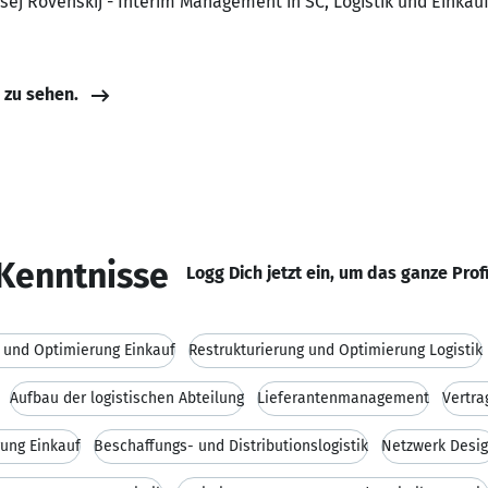
ksej Rovenskij - Interim Management in SC, Logistik und Einkau
e zu sehen.
Kenntnisse
Logg Dich jetzt ein, um das ganze Prof
g und Optimierung Einkauf
Restrukturierung und Optimierung Logistik
Aufbau der logistischen Abteilung
Lieferantenmanagement
Vertr
rung Einkauf
Beschaffungs- und Distributionslogistik
Netzwerk Desi