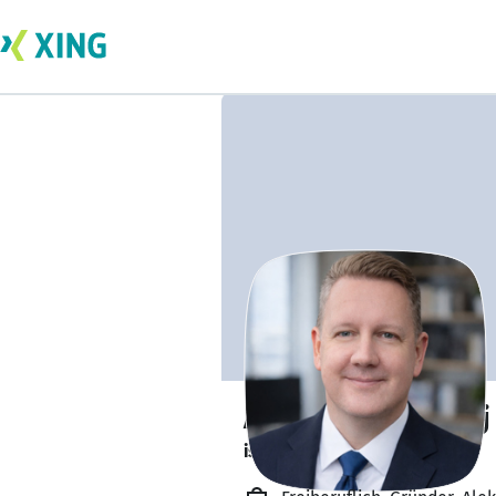
Aleksej Rovenskij
ist offen für Projekte. 🔎