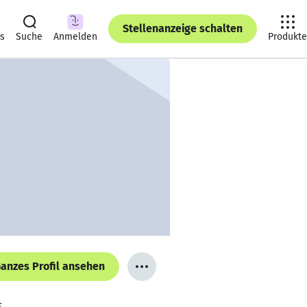
Stellenanzeige schalten
ts
Suche
Anmelden
Produkte
anzes Profil ansehen