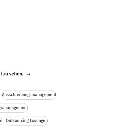
f
il zu sehen.
Ausschreibungsmanagement
agsmanagement
gn
Outsourcing Lösungen