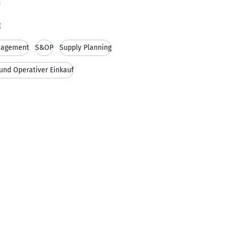
e
g
nagement
S&OP
Supply Planning
 und Operativer Einkauf