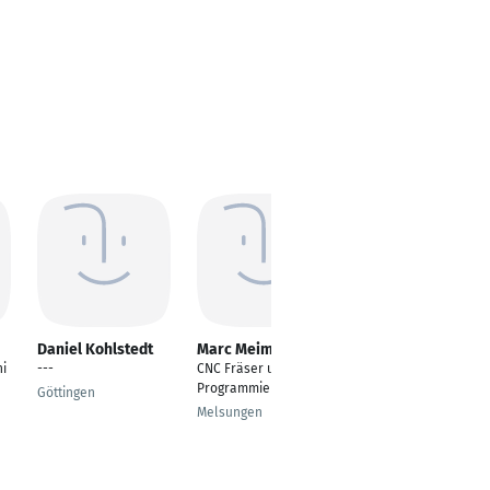
Daniel Kohlstedt
Marc Meimbresse
Swen Martens
i
---
CNC Fräser und
Engineering Manager
Programmierer
Göttingen
Hagen
Melsungen