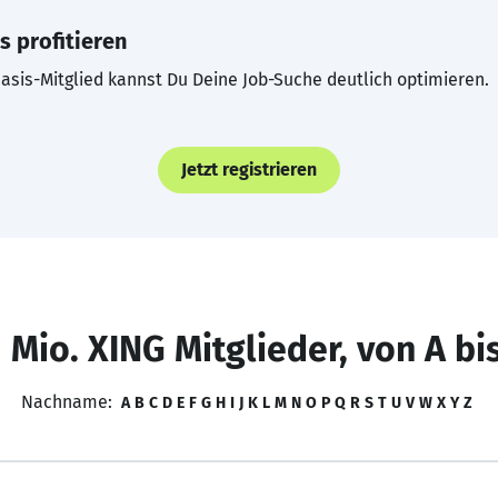
s profitieren
asis-Mitglied kannst Du Deine Job-Suche deutlich optimieren.
Jetzt registrieren
 Mio. XING Mitglieder, von A bi
Nachname:
A
B
C
D
E
F
G
H
I
J
K
L
M
N
O
P
Q
R
S
T
U
V
W
X
Y
Z