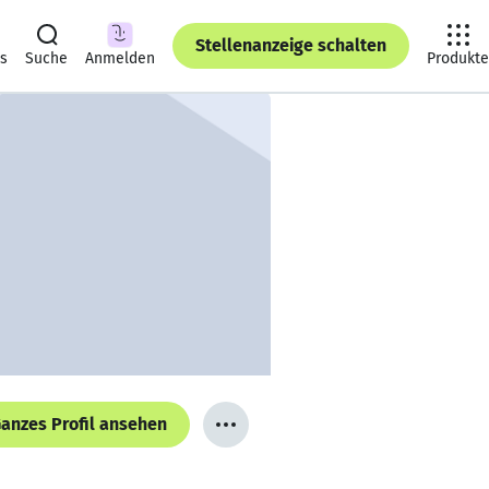
Stellenanzeige schalten
ts
Suche
Anmelden
Produkte
anzes Profil ansehen