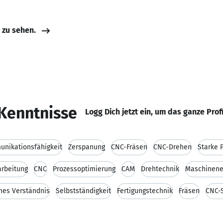
e zu sehen.
Kenntnisse
Logg Dich jetzt ein, um das ganze Prof
nikationsfähigkeit
Zerspanung
CNC-Fräsen
CNC-Drehen
Starke 
arbeitung
CNC
Prozessoptimierung
CAM
Drehtechnik
Maschinene
hes Verständnis
Selbstständigkeit
Fertigungstechnik
Fräsen
CNC-