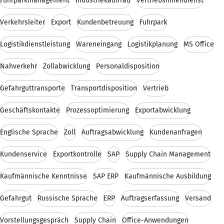
Fuhrparkmanagement
Industriekauffrau
Vertriebsinnendienst
Verkehrsleiter
Export
Kundenbetreuung
Fuhrpark
Logistikdienstleistung
Wareneingang
Logistikplanung
MS Office
Nahverkehr
Zollabwicklung
Personaldisposition
Gefahrguttransporte
Transportdisposition
Vertrieb
Geschäftskontakte
Prozessoptimierung
Exportabwicklung
Englische Sprache
Zoll
Auftragsabwicklung
Kundenanfragen
Kundenservice
Exportkontrolle
SAP
Supply Chain Management
Kaufmännische Kenntnisse
SAP ERP
Kaufmännische Ausbildung
Gefahrgut
Russische Sprache
ERP
Auftragserfassung
Versand
Vorstellungsgespräch
Supply Chain
Office-Anwendungen