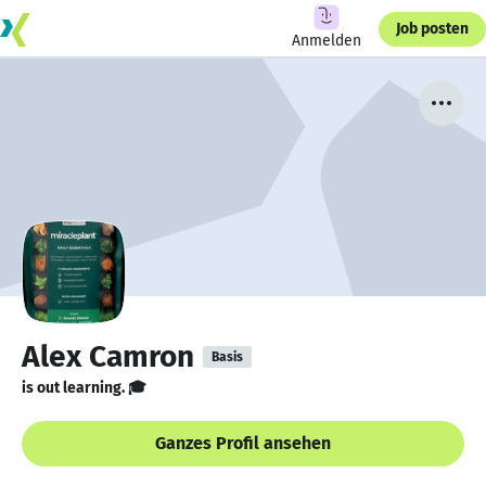
Job posten
Anmelden
Alex Camron
Basis
is out learning. 🎓
Ganzes Profil ansehen