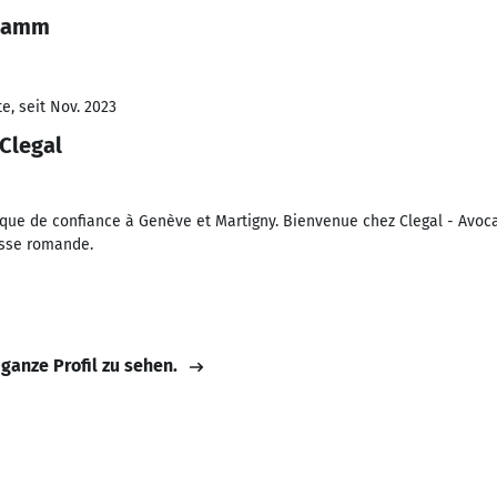
 Damm
e, seit Nov. 2023
Clegal
dique de confiance à Genève et Martigny. Bienvenue chez Clegal - Avoc
isse romande.
 ganze Profil zu sehen.