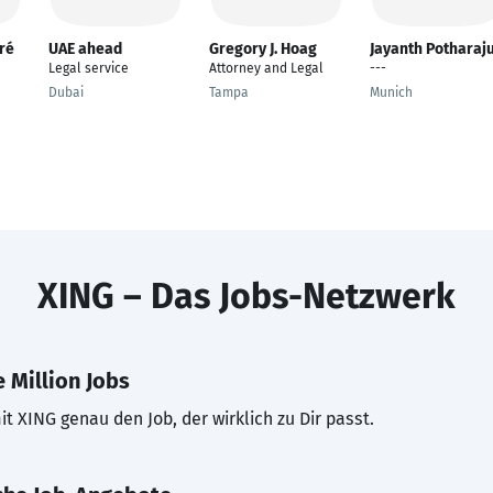
dré
UAE ahead
Gregory J. Hoag
Jayanth Potharaj
Legal service
Attorney and Legal
---
Dubai
Tampa
Munich
XING – Das Jobs-Netzwerk
 Million Jobs
t XING genau den Job, der wirklich zu Dir passt.