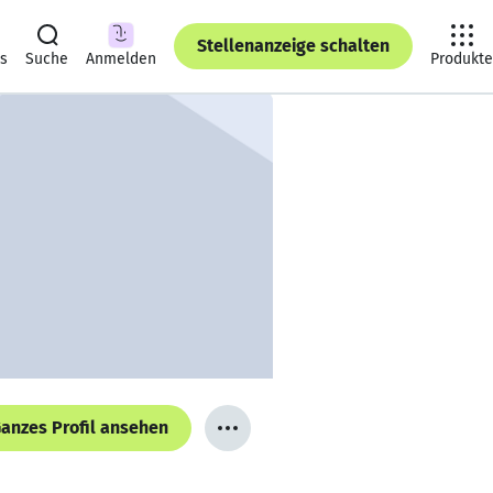
Stellenanzeige schalten
ts
Suche
Anmelden
Produkte
anzes Profil ansehen