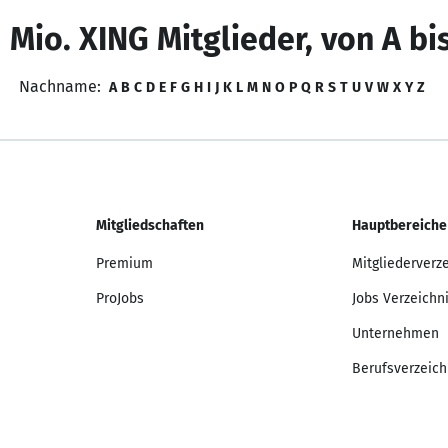
 Mio. XING Mitglieder, von A bi
Nachname:
A
B
C
D
E
F
G
H
I
J
K
L
M
N
O
P
Q
R
S
T
U
V
W
X
Y
Z
Mitgliedschaften
Hauptbereiche
Premium
Mitgliederverz
ProJobs
Jobs Verzeichn
Unternehmen
Berufsverzeich