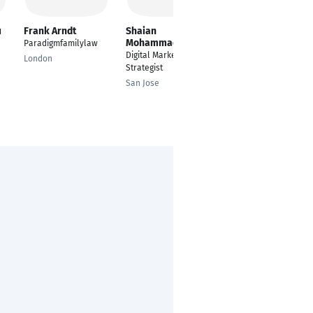
u
Frank Arndt
Shaian
VR Associates Law
Mohammadi
Firm
Paradigmfamilylaw
Digital Marketing &
Lawyer
London
Strategist
Gurgaon
San Jose