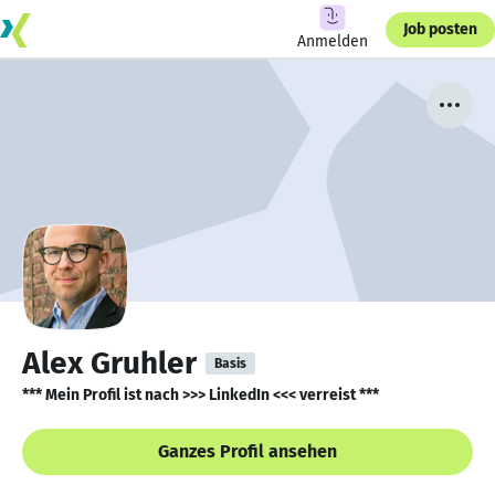
Job posten
Anmelden
Alex Gruhler
Basis
*** Mein Profil ist nach >>> LinkedIn <<< verreist ***
Ganzes Profil ansehen