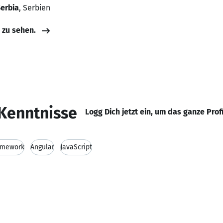
Serbia
, Serbien
e zu sehen.
Kenntnisse
Logg Dich jetzt ein, um das ganze Prof
amework
Angular
JavaScript