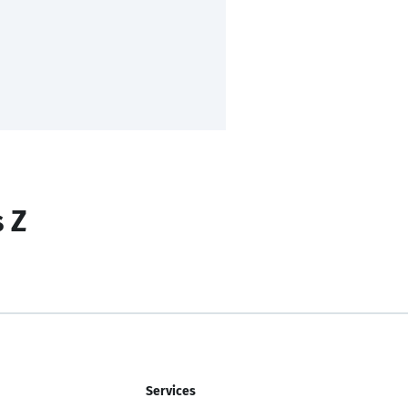
s Z
Services