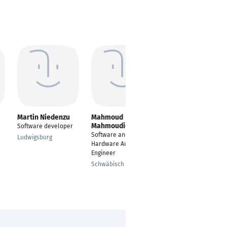
Martin Niedenzu
Mahmoud
Kazi Munshimun
Mahmoudieh
Nabi
Software developer
Software and
Software Developer
Ludwigsburg
Hardware Automation
Munich
Engineer
Schwäbisch Gmünd