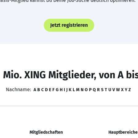
asis-Mitglied kannst Du Deine Job-Suche deutlich optimieren.
Jetzt registrieren
 Mio. XING Mitglieder, von A bi
Nachname:
A
B
C
D
E
F
G
H
I
J
K
L
M
N
O
P
Q
R
S
T
U
V
W
X
Y
Z
Mitgliedschaften
Hauptbereiche