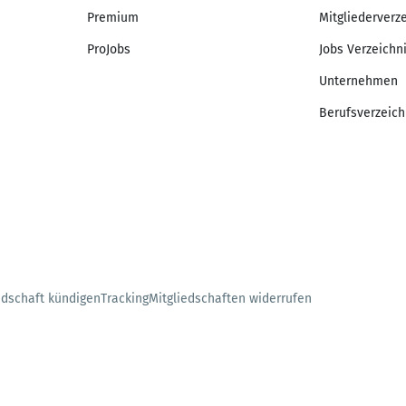
Premium
Mitgliederverz
ProJobs
Jobs Verzeichn
Unternehmen
Berufsverzeich
edschaft kündigen
Tracking
Mitgliedschaften widerrufen