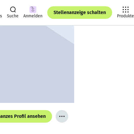
Stellenanzeige schalten
ts
Suche
Anmelden
Produkte
anzes Profil ansehen