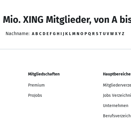
 Mio. XING Mitglieder, von A bi
Nachname:
A
B
C
D
E
F
G
H
I
J
K
L
M
N
O
P
Q
R
S
T
U
V
W
X
Y
Z
Mitgliedschaften
Hauptbereiche
Premium
Mitgliederverz
ProJobs
Jobs Verzeichn
Unternehmen
Berufsverzeich