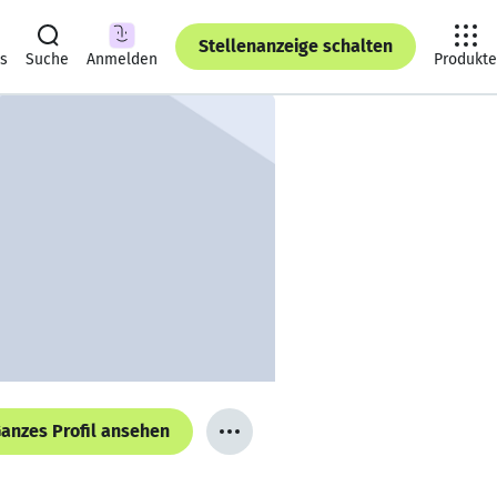
Stellenanzeige schalten
ts
Suche
Anmelden
Produkte
anzes Profil ansehen