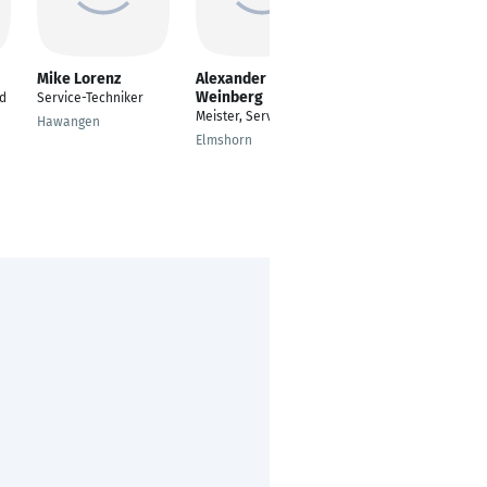
Mike Lorenz
Alexander
Johannes
Weinberg
Neumaier
d
Service-Techniker
Meister, Service
service technican
Hawangen
Elmshorn
Aichach