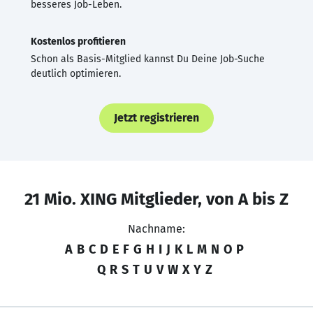
besseres Job-Leben.
Kostenlos profitieren
Schon als Basis-Mitglied kannst Du Deine Job-Suche
deutlich optimieren.
Jetzt registrieren
21 Mio. XING Mitglieder, von A bis Z
Nachname:
A
B
C
D
E
F
G
H
I
J
K
L
M
N
O
P
Q
R
S
T
U
V
W
X
Y
Z