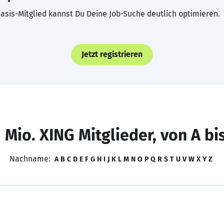
asis-Mitglied kannst Du Deine Job-Suche deutlich optimieren.
Jetzt registrieren
 Mio. XING Mitglieder, von A bi
Nachname:
A
B
C
D
E
F
G
H
I
J
K
L
M
N
O
P
Q
R
S
T
U
V
W
X
Y
Z