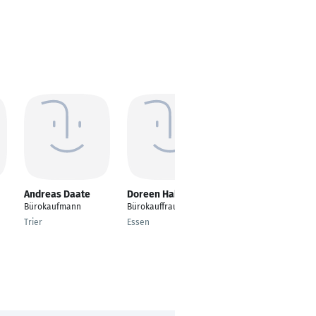
Andreas Daate
Doreen Hahn
Emily Bonath
Bürokaufmann
Bürokauffrau
Bürokauffrau
Trier
Essen
Kemnath