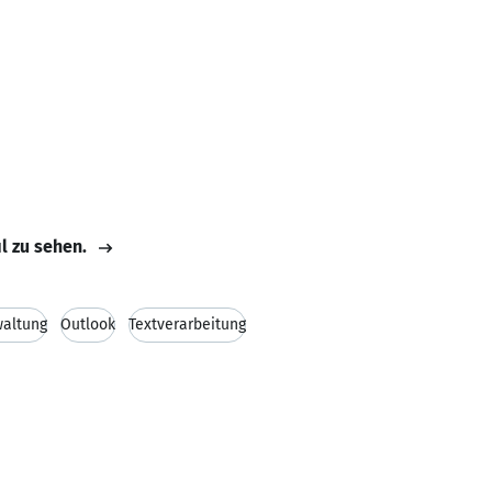
il zu sehen.
waltung
Outlook
Textverarbeitung