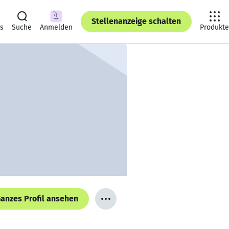
Stellenanzeige schalten
ts
Suche
Anmelden
Produkte
anzes Profil ansehen