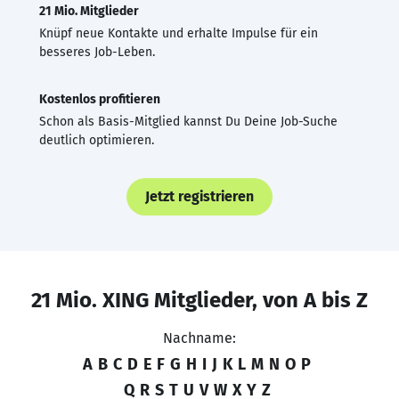
21 Mio. Mitglieder
Knüpf neue Kontakte und erhalte Impulse für ein
besseres Job-Leben.
Kostenlos profitieren
Schon als Basis-Mitglied kannst Du Deine Job-Suche
deutlich optimieren.
Jetzt registrieren
21 Mio. XING Mitglieder, von A bis Z
Nachname:
A
B
C
D
E
F
G
H
I
J
K
L
M
N
O
P
Q
R
S
T
U
V
W
X
Y
Z