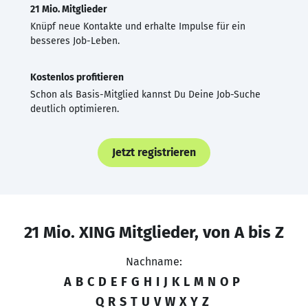
21 Mio. Mitglieder
Knüpf neue Kontakte und erhalte Impulse für ein
besseres Job-Leben.
Kostenlos profitieren
Schon als Basis-Mitglied kannst Du Deine Job-Suche
deutlich optimieren.
Jetzt registrieren
21 Mio. XING Mitglieder, von A bis Z
Nachname:
A
B
C
D
E
F
G
H
I
J
K
L
M
N
O
P
Q
R
S
T
U
V
W
X
Y
Z