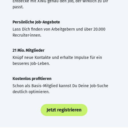
Entdecke mit XING genau den Job, der wirklich zu Dir
passt.
Persönliche Job-Angebote
Lass Dich finden von Arbeitgebern und über 20.000
Recruiter·innen.
21 Mio. Mitglieder
Knüpf neue Kontakte und erhalte Impulse für ein
besseres Job-Leben.
Kostenlos profitieren
Schon als Basis-Mitglied kannst Du Deine Job-Suche
deutlich optimieren.
Jetzt registrieren