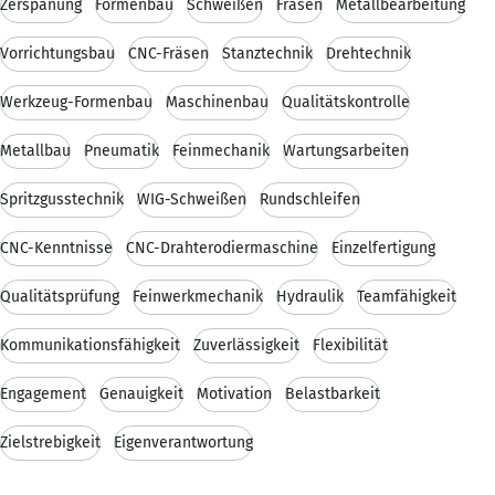
Zerspanung
Formenbau
Schweißen
Fräsen
Metallbearbeitung
Vorrichtungsbau
CNC-Fräsen
Stanztechnik
Drehtechnik
Werkzeug-Formenbau
Maschinenbau
Qualitätskontrolle
Metallbau
Pneumatik
Feinmechanik
Wartungsarbeiten
Spritzgusstechnik
WIG-Schweißen
Rundschleifen
CNC-Kenntnisse
CNC-Drahterodiermaschine
Einzelfertigung
Qualitätsprüfung
Feinwerkmechanik
Hydraulik
Teamfähigkeit
Kommunikationsfähigkeit
Zuverlässigkeit
Flexibilität
Engagement
Genauigkeit
Motivation
Belastbarkeit
Zielstrebigkeit
Eigenverantwortung