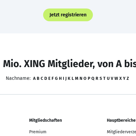
Jetzt registrieren
 Mio. XING Mitglieder, von A bi
Nachname:
A
B
C
D
E
F
G
H
I
J
K
L
M
N
O
P
Q
R
S
T
U
V
W
X
Y
Z
Mitgliedschaften
Hauptbereiche
Premium
Mitgliederverz