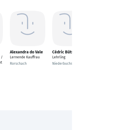
Alexandra do Vale
Cédric Bütschli
Mochamad Khopa
 /
Lernende Kauffrau
Lehrling
Lehrling fachkraft für
nt
systemgastronomie
Rorschach
Niederbuchsiten
Suhl