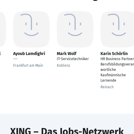
l
Ayoub Lamdighri
Mark Wolf
Karin Schörlin
---
IT-Servicetechniker
HR Business Partner
Berufsbildungsvera
Frankfurt am Main
Koblenz
wortliche
Kaufmännische
Lernende
Reinach
XING – Das Jobs-Netzwerk