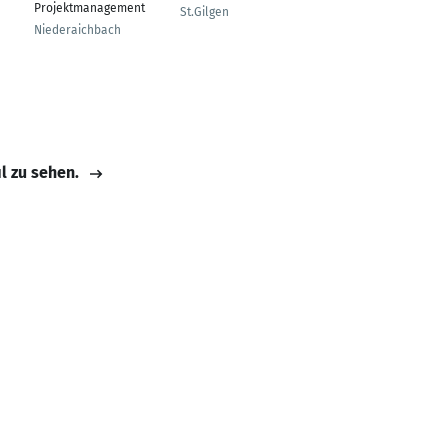
Projektmanagement
r
St.Gilgen
Niederaichbach
Uttenreuth
il zu sehen.