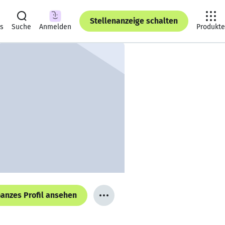
Stellenanzeige schalten
ts
Suche
Anmelden
Produkte
anzes Profil ansehen