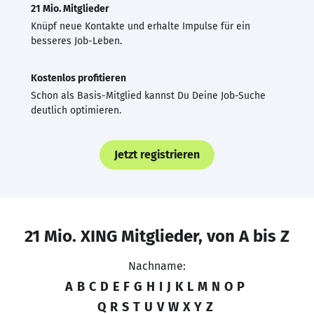
21 Mio. Mitglieder
Knüpf neue Kontakte und erhalte Impulse für ein
besseres Job-Leben.
Kostenlos profitieren
Schon als Basis-Mitglied kannst Du Deine Job-Suche
deutlich optimieren.
Jetzt registrieren
21 Mio. XING Mitglieder, von A bis Z
Nachname:
A
B
C
D
E
F
G
H
I
J
K
L
M
N
O
P
Q
R
S
T
U
V
W
X
Y
Z