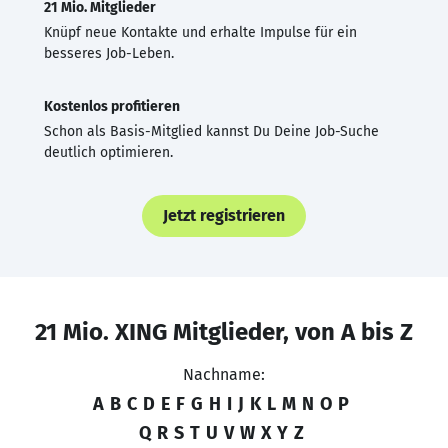
21 Mio. Mitglieder
Knüpf neue Kontakte und erhalte Impulse für ein
besseres Job-Leben.
Kostenlos profitieren
Schon als Basis-Mitglied kannst Du Deine Job-Suche
deutlich optimieren.
Jetzt registrieren
21 Mio. XING Mitglieder, von A bis Z
Nachname:
A
B
C
D
E
F
G
H
I
J
K
L
M
N
O
P
Q
R
S
T
U
V
W
X
Y
Z