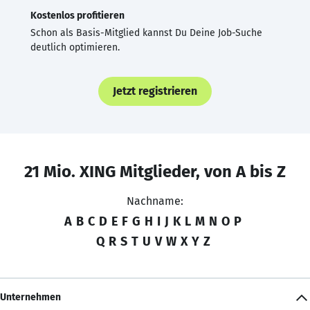
Kostenlos profitieren
Schon als Basis-Mitglied kannst Du Deine Job-Suche
deutlich optimieren.
Jetzt registrieren
21 Mio. XING Mitglieder, von A bis Z
Nachname:
A
B
C
D
E
F
G
H
I
J
K
L
M
N
O
P
Q
R
S
T
U
V
W
X
Y
Z
Unternehmen