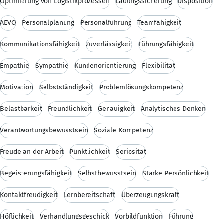
Optimierung von Logistikprozessen
Ladungssicherung
Disposition
AEVO
Personalplanung
Personalführung
Teamfähigkeit
Kommunikationsfähigkeit
Zuverlässigkeit
Führungsfähigkeit
Empathie
Sympathie
Kundenorientierung
Flexibilität
Motivation
Selbstständigkeit
Problemlösungskompetenz
Belastbarkeit
Freundlichkeit
Genauigkeit
Analytisches Denken
Verantwortungsbewusstsein
Soziale Kompetenz
Freude an der Arbeit
Pünktlichkeit
Seriosität
Begeisterungsfähigkeit
Selbstbewusstsein
Starke Persönlichkeit
Kontaktfreudigkeit
Lernbereitschaft
Überzeugungskraft
Höflichkeit
Verhandlungsgeschick
Vorbildfunktion
Führung