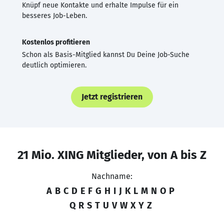
Knüpf neue Kontakte und erhalte Impulse für ein
besseres Job-Leben.
Kostenlos profitieren
Schon als Basis-Mitglied kannst Du Deine Job-Suche
deutlich optimieren.
Jetzt registrieren
21 Mio. XING Mitglieder, von A bis Z
Nachname:
A
B
C
D
E
F
G
H
I
J
K
L
M
N
O
P
Q
R
S
T
U
V
W
X
Y
Z