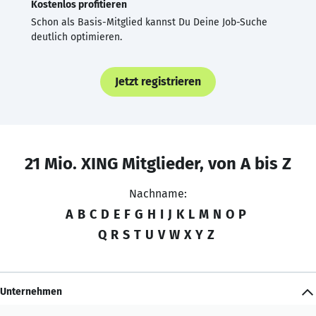
Kostenlos profitieren
Schon als Basis-Mitglied kannst Du Deine Job-Suche
deutlich optimieren.
Jetzt registrieren
21 Mio. XING Mitglieder, von A bis Z
Nachname:
A
B
C
D
E
F
G
H
I
J
K
L
M
N
O
P
Q
R
S
T
U
V
W
X
Y
Z
Unternehmen