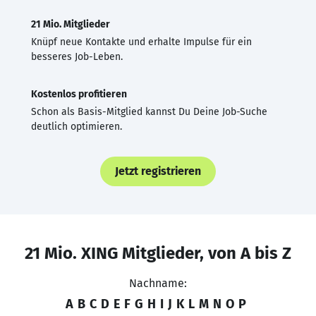
21 Mio. Mitglieder
Knüpf neue Kontakte und erhalte Impulse für ein
besseres Job-Leben.
Kostenlos profitieren
Schon als Basis-Mitglied kannst Du Deine Job-Suche
deutlich optimieren.
Jetzt registrieren
21 Mio. XING Mitglieder, von A bis Z
Nachname:
A
B
C
D
E
F
G
H
I
J
K
L
M
N
O
P