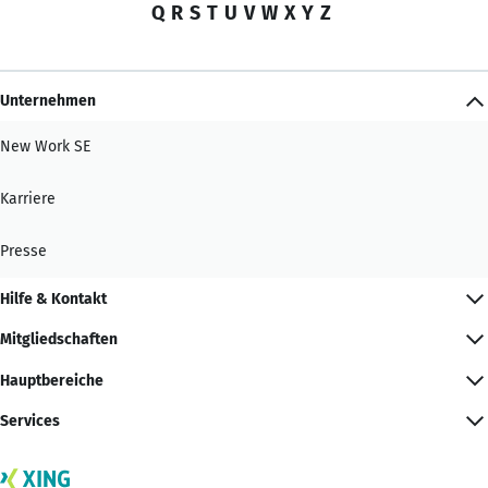
Q
R
S
T
U
V
W
X
Y
Z
Unternehmen
New Work SE
Karriere
Presse
Hilfe & Kontakt
Mitgliedschaften
Hauptbereiche
Services