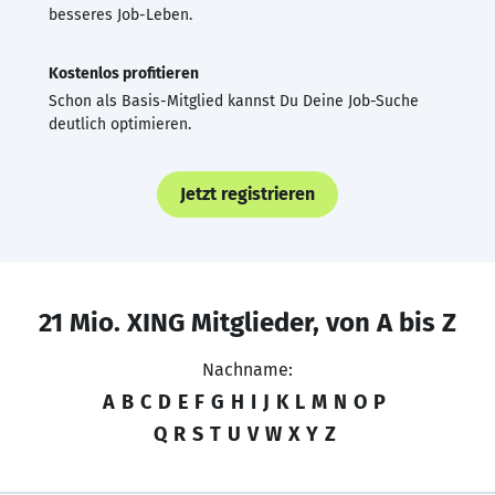
besseres Job-Leben.
Kostenlos profitieren
Schon als Basis-Mitglied kannst Du Deine Job-Suche
deutlich optimieren.
Jetzt registrieren
21 Mio. XING Mitglieder, von A bis Z
Nachname:
A
B
C
D
E
F
G
H
I
J
K
L
M
N
O
P
Q
R
S
T
U
V
W
X
Y
Z