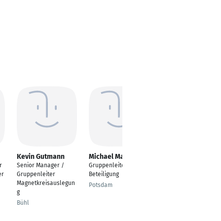
Kevin Gutmann
Michael Maurer
Florian Fürst-
Reitinger
r
Senior Manager /
Gruppenleiter
Gruppenleiter
er
Gruppenleiter
Beteiligung
Versand
Magnetkreisauslegun
Potsdam
g
Schierling
Bühl