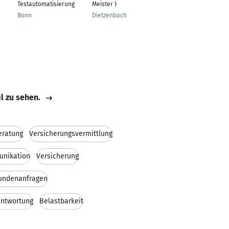
Testautomatisierung
Meister )
Marketing
Bonn
Dietzenbach
Ditzingen
il zu sehen.
eratung
Versicherungsvermittlung
nikation
Versicherung
undenanfragen
antwortung
Belastbarkeit