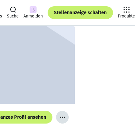
Stellenanzeige schalten
ts
Suche
Anmelden
Produkte
anzes Profil ansehen