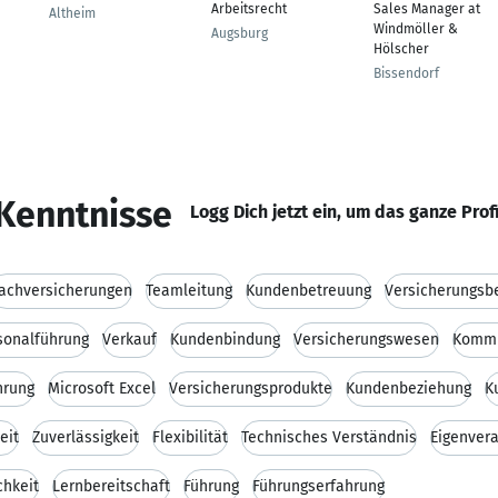
Arbeitsrecht
Sales Manager at
Altheim
Windmöller &
Augsburg
Hölscher
Bissendorf
Kenntnisse
Logg Dich jetzt ein, um das ganze Prof
achversicherungen
Teamleitung
Kundenbetreuung
Versicherungsb
sonalführung
Verkauf
Kundenbindung
Versicherungswesen
Kommu
hrung
Microsoft Excel
Versicherungsprodukte
Kundenbeziehung
K
eit
Zuverlässigkeit
Flexibilität
Technisches Verständnis
Eigenver
chkeit
Lernbereitschaft
Führung
Führungserfahrung