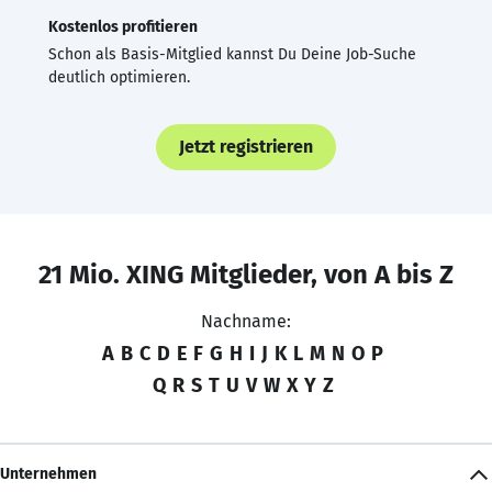
Kostenlos profitieren
Schon als Basis-Mitglied kannst Du Deine Job-Suche
deutlich optimieren.
Jetzt registrieren
21 Mio. XING Mitglieder, von A bis Z
Nachname:
A
B
C
D
E
F
G
H
I
J
K
L
M
N
O
P
Q
R
S
T
U
V
W
X
Y
Z
Unternehmen