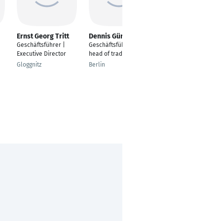
Ernst Georg Tritt
Dennis Gürtler
Ingo Scheider
Geschäftsführer |
Geschäftsführer &
Geschäftsführer und
Executive Director
head of trading
Inhaber
Gloggnitz
Berlin
Hamburg