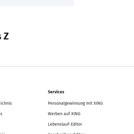
s Z
Services
eichnis
Personalgewinnung mit XING
is
Werben auf XING
Lebenslauf-Editor