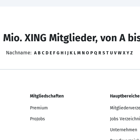
 Mio. XING Mitglieder, von A bi
Nachname:
A
B
C
D
E
F
G
H
I
J
K
L
M
N
O
P
Q
R
S
T
U
V
W
X
Y
Z
Mitgliedschaften
Hauptbereiche
Premium
Mitgliederverz
ProJobs
Jobs Verzeichn
Unternehmen