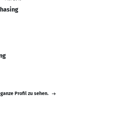
chasing
ng
 ganze Profil zu sehen.