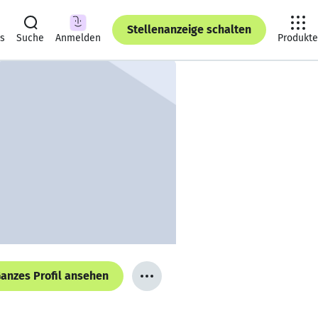
Stellenanzeige schalten
ts
Suche
Anmelden
Produkte
anzes Profil ansehen