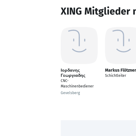
XING Mitglieder 
Ιορδανης
Markus Flötzne
Γεωργιαδης
Schichtleiter
CNC-
Maschinenbediener
Gevelsberg