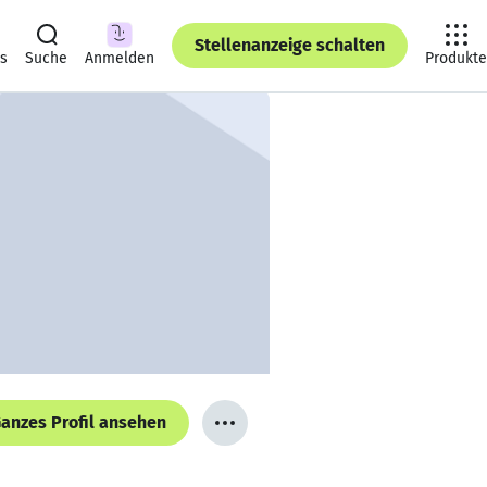
Stellenanzeige schalten
ts
Suche
Anmelden
Produkte
anzes Profil ansehen