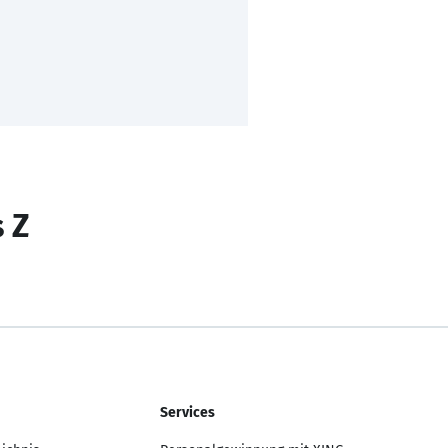
s Z
Services