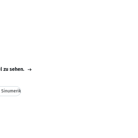
il zu sehen.
 Sinumerik