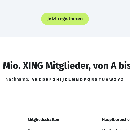
Jetzt registrieren
 Mio. XING Mitglieder, von A bi
Nachname:
A
B
C
D
E
F
G
H
I
J
K
L
M
N
O
P
Q
R
S
T
U
V
W
X
Y
Z
Mitgliedschaften
Hauptbereiche