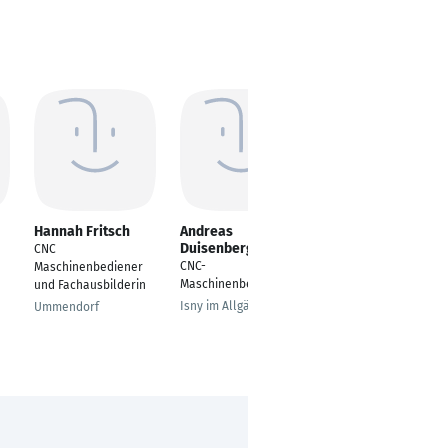
Hannah Fritsch
Andreas
Gökhan Caglar
Duisenberg
CNC
CNC-
CNC-
Maschinenbediener
Maschinenbediener
Maschinenbediener
und Fachausbilderin
Egelsbach
Isny im Allgäu
Ummendorf