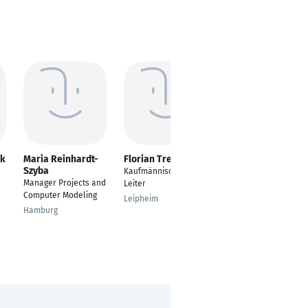
ck
Maria Reinhardt-
Florian Tresp
Robin Schiefke
Szyba
Kaufmännischer
---
Manager Projects and
Leiter
Mülheim (Ruhr)
Computer Modeling
Leipheim
Hamburg