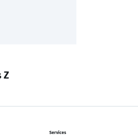
s Z
Services