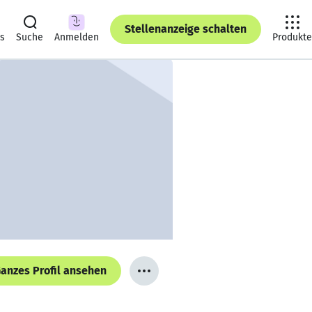
Stellenanzeige schalten
ts
Suche
Anmelden
Produkte
anzes Profil ansehen