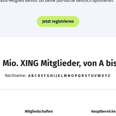
asis-Mitglied kannst Du Deine Job-Suche deutlich optimieren.
Jetzt registrieren
 Mio. XING Mitglieder, von A bi
Nachname:
A
B
C
D
E
F
G
H
I
J
K
L
M
N
O
P
Q
R
S
T
U
V
W
X
Y
Z
Mitgliedschaften
Hauptbereiche