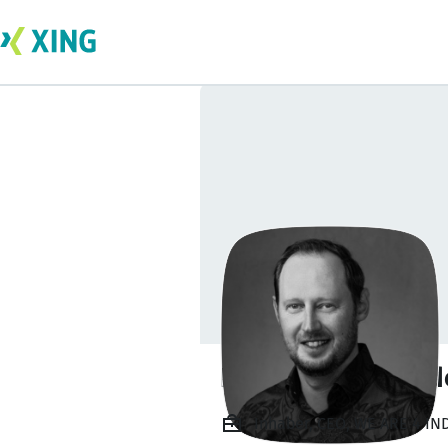
Dipl.-Ing. Alexan
Inhaber, CEO, WE ARE 4 I