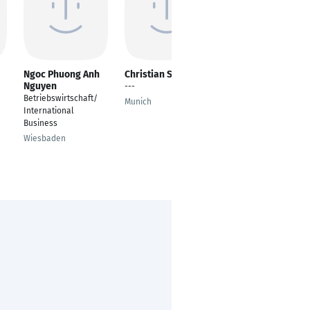
Ngoc Phuong Anh
Christian Schäfer
Adrian Bertschi
Nguyen
---
CEO / Founder
Betriebswirtschaft/
Munich
Nieder
International
Business
Wiesbaden