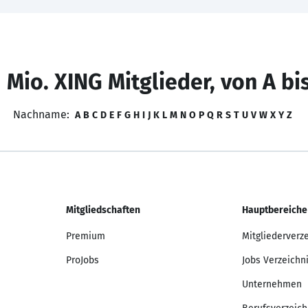
 Mio. XING Mitglieder, von A bi
Nachname:
A
B
C
D
E
F
G
H
I
J
K
L
M
N
O
P
Q
R
S
T
U
V
W
X
Y
Z
Mitgliedschaften
Hauptbereiche
Premium
Mitgliederverz
ProJobs
Jobs Verzeichn
Unternehmen