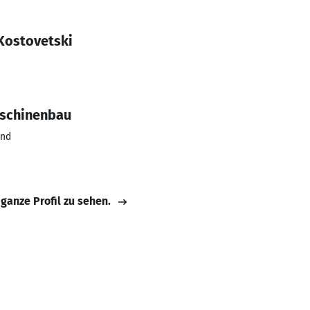
Kostovetski
aschinenbau
und
 ganze Profil zu sehen.