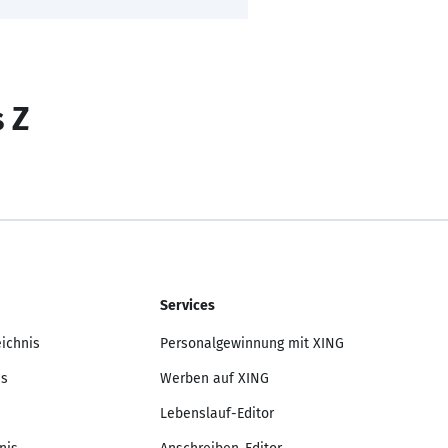
s Z
Services
eichnis
Personalgewinnung mit XING
is
Werben auf XING
Lebenslauf-Editor