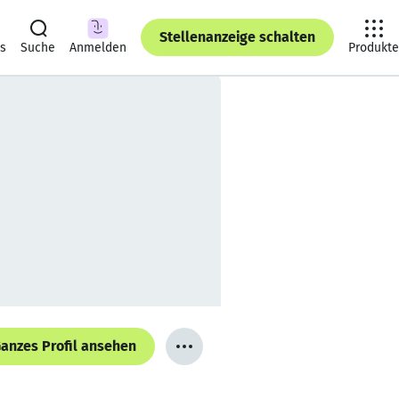
Stellenanzeige schalten
ts
Suche
Anmelden
Produkte
anzes Profil ansehen