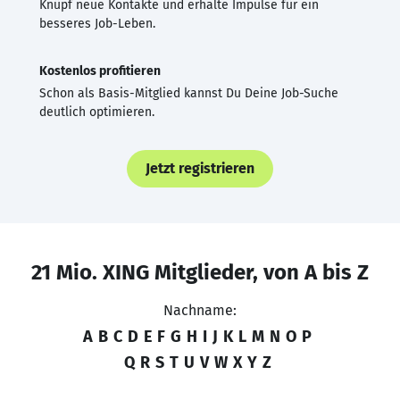
Knüpf neue Kontakte und erhalte Impulse für ein
besseres Job-Leben.
Kostenlos profitieren
Schon als Basis-Mitglied kannst Du Deine Job-Suche
deutlich optimieren.
Jetzt registrieren
21 Mio. XING Mitglieder, von A bis Z
Nachname:
A
B
C
D
E
F
G
H
I
J
K
L
M
N
O
P
Q
R
S
T
U
V
W
X
Y
Z