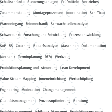
Schaltschränke
Steuerungsanlagen
Prüfmitteln
Vertriebes
Zusammenstellung
Montageprozessen
Koordination
Schiffbau
Wareneingang
Feinmechanik
Schwachstellenanalyse
Schwerpunkt
Forschung und Entwicklung
Prozessentwicklung
SAP
5S
Coaching
Bedarfsanalyse
Maschinen
Dokumentation
Mechanik
Terminplanung
REFA
Werkzeug
Produktionsplanung und -steuerung
Lean Development
Value Stream Mapping
Inneneinrichtung
Wertschöpfung
Engineering
Moderation
Changemanagement
Qualitätsmanagement
Prozessoptimierung
Beratung
Projektmanagement
Ishikawa-Diagramm
Produktionsprozesse